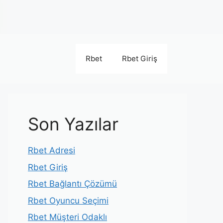
Rbet
Rbet Giriş
Son Yazılar
Rbet Adresi
Rbet Giriş
Rbet Bağlantı Çözümü
Rbet Oyuncu Seçimi
Rbet Müşteri Odaklı