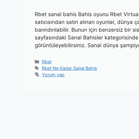
Rbet sanal bahis Bahis oyunu Rbet Virtual ile
satıcısından satın alınan oyunlar, dünya ç
barındırılabilir. Bunun için benzersiz bir 
sayfasındaki Sanal Bahisler kategorisinde
görüntüleyebilirsiniz. Sanal dünya şampi
Kategoriler
Rbet
Etiketler
Rbet Ne Kadar Sanal Bahis
Yorum yap