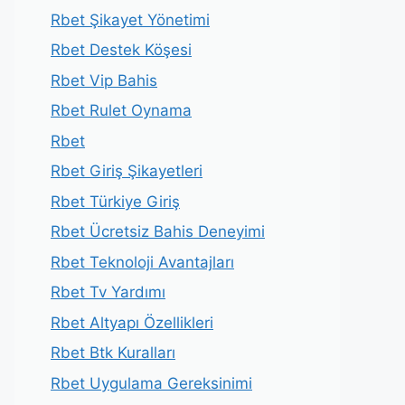
Rbet Şikayet Yönetimi
Rbet Destek Köşesi
Rbet Vip Bahis
Rbet Rulet Oynama
Rbet
Rbet Giriş Şikayetleri
Rbet Türkiye Giriş
Rbet Ücretsiz Bahis Deneyimi
Rbet Teknoloji Avantajları
Rbet Tv Yardımı
Rbet Altyapı Özellikleri
Rbet Btk Kuralları
Rbet Uygulama Gereksinimi