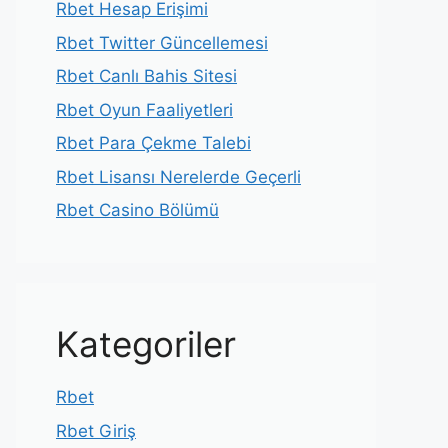
Rbet Hesap Erişimi
Rbet Twitter Güncellemesi
Rbet Canlı Bahis Sitesi
Rbet Oyun Faaliyetleri
Rbet Para Çekme Talebi
Rbet Lisansı Nerelerde Geçerli
Rbet Casino Bölümü
Kategoriler
Rbet
Rbet Giriş