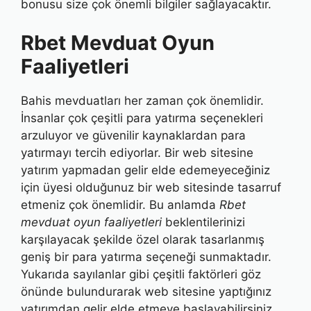
bonusu size çok önemli bilgiler sağlayacaktır.
Rbet Mevduat Oyun
Faaliyetleri
Bahis mevduatları her zaman çok önemlidir.
İnsanlar çok çeşitli para yatırma seçenekleri
arzuluyor ve güvenilir kaynaklardan para
yatırmayı tercih ediyorlar. Bir web sitesine
yatırım yapmadan gelir elde edemeyeceğiniz
için üyesi olduğunuz bir web sitesinde tasarruf
etmeniz çok önemlidir. Bu anlamda
Rbet
mevduat oyun faaliyetleri
beklentilerinizi
karşılayacak şekilde özel olarak tasarlanmış
geniş bir para yatırma seçeneği sunmaktadır.
Yukarıda sayılanlar gibi çeşitli faktörleri göz
önünde bulundurarak web sitesine yaptığınız
yatırımdan gelir elde etmeye başlayabilirsiniz.