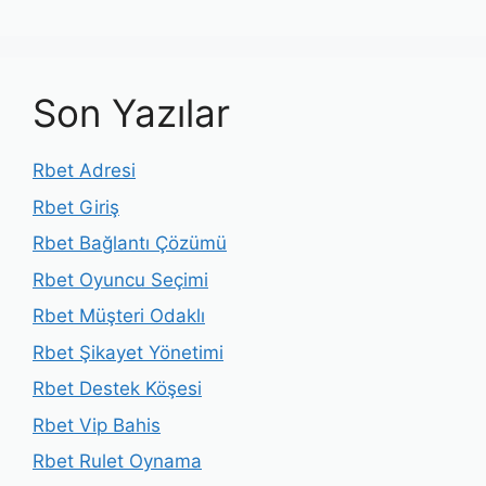
Son Yazılar
Rbet Adresi
Rbet Giriş
Rbet Bağlantı Çözümü
Rbet Oyuncu Seçimi
Rbet Müşteri Odaklı
Rbet Şikayet Yönetimi
Rbet Destek Köşesi
Rbet Vip Bahis
Rbet Rulet Oynama