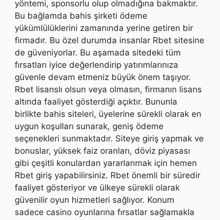
yöntemi, sponsorlu olup olmadığına bakmaktır.
Bu bağlamda bahis şirketi ödeme
yükümlülüklerini zamanında yerine getiren bir
firmadır. Bu özel durumda insanlar Rbet sitesine
de güveniyorlar. Bu aşamada sitedeki tüm
fırsatları iyice değerlendirip yatırımlarınıza
güvenle devam etmeniz büyük önem taşıyor.
Rbet lisanslı olsun veya olmasın, firmanın lisans
altında faaliyet gösterdiği açıktır. Bununla
birlikte bahis siteleri, üyelerine sürekli olarak en
uygun koşulları sunarak, geniş ödeme
seçenekleri sunmaktadır. Siteye giriş yapmak ve
bonuslar, yüksek faiz oranları, döviz piyasası
gibi çeşitli konulardan yararlanmak için hemen
Rbet giriş yapabilirsiniz. Rbet önemli bir süredir
faaliyet gösteriyor ve ülkeye sürekli olarak
güvenilir oyun hizmetleri sağlıyor. Konum
sadece casino oyunlarına fırsatlar sağlamakla