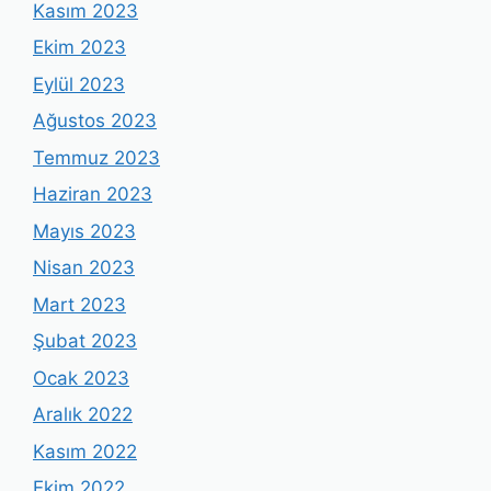
Kasım 2023
Ekim 2023
Eylül 2023
Ağustos 2023
Temmuz 2023
Haziran 2023
Mayıs 2023
Nisan 2023
Mart 2023
Şubat 2023
Ocak 2023
Aralık 2022
Kasım 2022
Ekim 2022