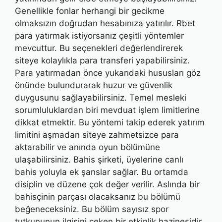
Genellikle fonlar herhangi bir gecikme
olmaksızın doğrudan hesabınıza yatırılır. Rbet
para yatırmak istiyorsanız çeşitli yöntemler
mevcuttur. Bu seçenekleri değerlendirerek
siteye kolaylıkla para transferi yapabilirsiniz.
Para yatırmadan önce yukarıdaki hususları göz
önünde bulundurarak huzur ve güvenlik
duygusunu sağlayabilirsiniz. Temel mesleki
sorumluluklardan biri mevduat işlem limitlerine
dikkat etmektir. Bu yöntemi takip ederek yatırım
limitini aşmadan siteye zahmetsizce para
aktarabilir ve anında oyun bölümüne
ulaşabilirsiniz. Bahis şirketi, üyelerine canlı
bahis yoluyla ek şanslar sağlar. Bu ortamda
disiplin ve düzene çok değer verilir. Aslında bir
bahisçinin parçası olacaksanız bu bölümü
beğeneceksiniz. Bu bölüm sayısız spor
tutkununun ilgisini çeken bir etkinlik hazinesidir.