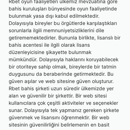
Rbet oyun faaliyetleri ülkemiz mevzuatına göre
bahis kuruluşları bünyesinde oyun faaliyetinde
bulunmak yasa dışı kabul edilmektedir.
Dolayısıyla bireyler bu örgütlerde karşılaştıkları
sorunlarla ilgili memnuniyetsizliklerini dile
getirememektedirler. Bununla birlikte, lisanslı bir
bahis acentesi ile ilgili olarak lisans
düzenleyicisine şikayette bulunmak
mümkündür. Dolayısıyla haklarını koruyabilecek
bir otoriteye sahip olmak, bireylerde bir tatmin
duygusunu da beraberinde getirmektedir. Bu
güven aşılar ve web sitesine güven oluşturur.
Rbet bahis şirketi uzun süredir ülkemizde yer
alan ve güvenilir bir şirkettir. Bir web sitesi
kullanıcılara çok çeşitli aktiviteler ve seçenekler
sunar. Dolayısıyla tek yapmanız gereken şirkete
güvenmek ve lisansını öğrenmektir. Bir web
sitesinin güvenilirliğini belirlemenin en basit