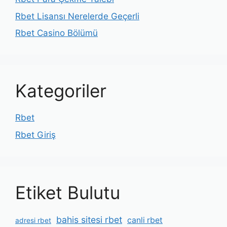
Rbet Lisansı Nerelerde Geçerli
Rbet Casino Bölümü
Kategoriler
Rbet
Rbet Giriş
Etiket Bulutu
bahis sitesi rbet
canli rbet
adresi rbet