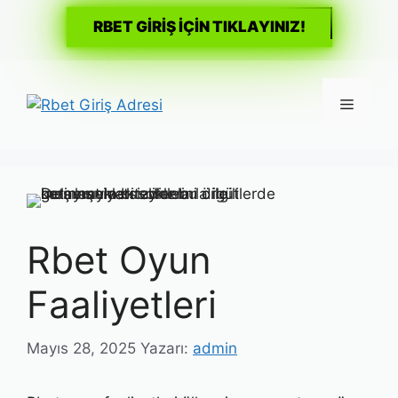
RBET GİRİŞ İÇİN TIKLAYINIZ!
İçeriğe
atla
Menü
Rbet Oyun
Faaliyetleri
Mayıs 28, 2025
Yazarı:
admin