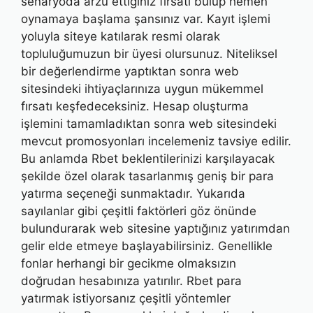
senaryoda arzu ettiğiniz fırsatı bulup hemen
oynamaya başlama şansınız var. Kayıt işlemi
yoluyla siteye katılarak resmi olarak
topluluğumuzun bir üyesi olursunuz. Niteliksel
bir değerlendirme yaptıktan sonra web
sitesindeki ihtiyaçlarınıza uygun mükemmel
fırsatı keşfedeceksiniz. Hesap oluşturma
işlemini tamamladıktan sonra web sitesindeki
mevcut promosyonları incelemeniz tavsiye edilir.
Bu anlamda Rbet beklentilerinizi karşılayacak
şekilde özel olarak tasarlanmış geniş bir para
yatırma seçeneği sunmaktadır. Yukarıda
sayılanlar gibi çeşitli faktörleri göz önünde
bulundurarak web sitesine yaptığınız yatırımdan
gelir elde etmeye başlayabilirsiniz. Genellikle
fonlar herhangi bir gecikme olmaksızın
doğrudan hesabınıza yatırılır. Rbet para
yatırmak istiyorsanız çeşitli yöntemler