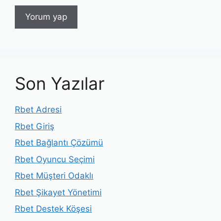
Son Yazılar
Rbet Adresi
Rbet Giriş
Rbet Bağlantı Çözümü
Rbet Oyuncu Seçimi
Rbet Müşteri Odaklı
Rbet Şikayet Yönetimi
Rbet Destek Köşesi