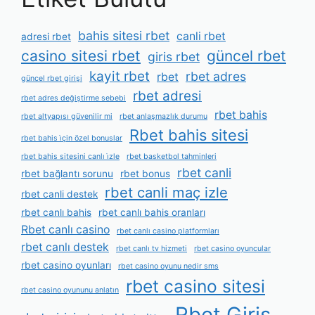
bahis sitesi rbet
canli rbet
adresi rbet
casino sitesi rbet
güncel rbet
giris rbet
kayit rbet
rbet adres
rbet
güncel rbet girişi
rbet adresi
rbet adres değiştirme sebebi
rbet bahis
rbet altyapısı güvenilir mi
rbet anlaşmazlık durumu
Rbet bahis sitesi
rbet bahis i̇çin özel bonuslar
rbet bahis sitesini canlı i̇zle
rbet basketbol tahminleri
rbet canli
rbet bağlantı sorunu
rbet bonus
rbet canli maç izle
rbet canli destek
rbet canlı bahis
rbet canlı bahis oranları
Rbet canlı casino
rbet canlı casino platformları
rbet canlı destek
rbet canlı tv hizmeti
rbet casino oyuncular
rbet casino oyunları
rbet casino oyunu nedir sms
rbet casino sitesi
rbet casino oyununu anlatın
Rbet Giriş