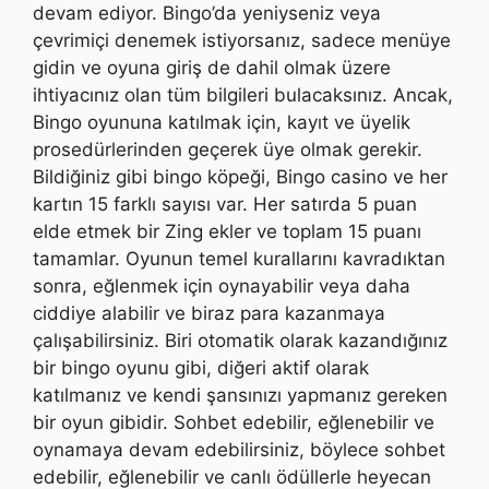
devam ediyor. Bingo’da yeniyseniz veya
çevrimiçi denemek istiyorsanız, sadece menüye
gidin ve oyuna giriş de dahil olmak üzere
ihtiyacınız olan tüm bilgileri bulacaksınız. Ancak,
Bingo oyununa katılmak için, kayıt ve üyelik
prosedürlerinden geçerek üye olmak gerekir.
Bildiğiniz gibi bingo köpeği, Bingo casino ve her
kartın 15 farklı sayısı var. Her satırda 5 puan
elde etmek bir Zing ekler ve toplam 15 puanı
tamamlar. Oyunun temel kurallarını kavradıktan
sonra, eğlenmek için oynayabilir veya daha
ciddiye alabilir ve biraz para kazanmaya
çalışabilirsiniz. Biri otomatik olarak kazandığınız
bir bingo oyunu gibi, diğeri aktif olarak
katılmanız ve kendi şansınızı yapmanız gereken
bir oyun gibidir. Sohbet edebilir, eğlenebilir ve
oynamaya devam edebilirsiniz, böylece sohbet
edebilir, eğlenebilir ve canlı ödüllerle heyecan