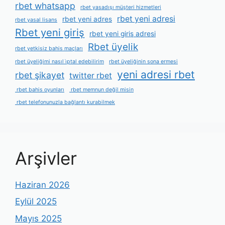
rbet whatsapp
rbet yasadışı müşteri hizmetleri
rbet yeni adresi
rbet yeni adres
rbet yasal lisans
Rbet yeni giriş
rbet yeni giriş adresi
Rbet üyelik
rbet yetkisiz bahis maçları
rbet üyeliğimi nasıl i̇ptal edebilirim
rbet üyeliğinin sona ermesi
yeni adresi rbet
rbet şikayet
twitter rbet
rbet bahis oyunları
rbet memnun değil misin
rbet telefonunuzla bağlantı kurabilmek
Arşivler
Haziran 2026
Eylül 2025
Mayıs 2025