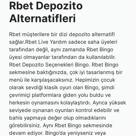
Rbet Depozito
Alternatifleri
Rbet müşterilere bir dizi depozito alternatifi
sağlar.Rbet Live Yardım sadece saha üyeleri
tarafından değil, aynı zamanda Rbet Bingo
üyesi olmayanlar tarafından da kullanılabilir.
Rbet Depozito Seçenekleri Bingo. Rbet Bingo
sekmesine baktığınızda, çok iyi tasarlanmış bir
menü ile karşılaşacaksınız. Hepimizin çocuk
olarak sevdiği klasik oyun olan Bingo, şimdi
çevrimiçi platformlara giden yolu buldu ve
herkesin oynamasını kolaylaştırdı. Ayrıca yüksek
seviyede oynanan oyunları kontrol edebilir ve
bahis yapmaya değer olup olmadıklarını
görebilirsiniz. Aynı Rbet Bingo sekmesinde
devam ediyor. Bingo’da yeniyseniz veya