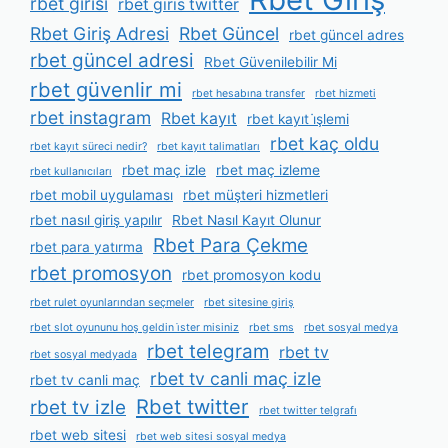
rbet girisi
rbet giris twitter
Rbet Giriş Adresi
Rbet Güncel
rbet güncel adres
rbet güncel adresi
Rbet Güvenilebilir Mi
rbet güvenlir mi
rbet hesabına transfer
rbet hizmeti
rbet instagram
Rbet kayıt
rbet kayıt i̇şlemi
rbet kaç oldu
rbet kayıt süreci nedir?
rbet kayıt talimatları
rbet maç izle
rbet maç izleme
rbet kullanıcıları
rbet mobil uygulaması
rbet müşteri hizmetleri
rbet nasıl giriş yapılır
Rbet Nasıl Kayıt Olunur
Rbet Para Çekme
rbet para yatırma
rbet promosyon
rbet promosyon kodu
rbet rulet oyunlarından seçmeler
rbet sitesine giriş
rbet slot oyununu hoş geldin i̇ster misiniz
rbet sms
rbet sosyal medya
rbet telegram
rbet tv
rbet sosyal medyada
rbet tv canli maç izle
rbet tv canli maç
Rbet twitter
rbet tv izle
rbet twitter telgrafı
rbet web sitesi
rbet web sitesi sosyal medya