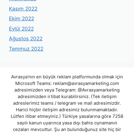
Kasım 2022
Ekim 2022
Eylül 2022
Ağustos 2022
Temmuz 2022
Avrasya'nın en büyük reklam platformunda olmak için
Microsoft Teams:
reklam@avrasyamarketing.com
adresimizden veya Telegram: @Avrasyamarketing
adresimizden irtibat kurabilirsiniz. (Tek iletişim
adreslerimiz teams / telegram ve mail adresimizdir.
Harici hiçbir iletişim adresimiz bulunmamaktadır.
Lütfen itibar etmeyiniz.) Türkiye yasalarına göre 7258
sayılı kanun uyarınca yasa dışı bahis oynamanın
cezaları mevcuttur. Şu an bulunduğunuz site hiç bir