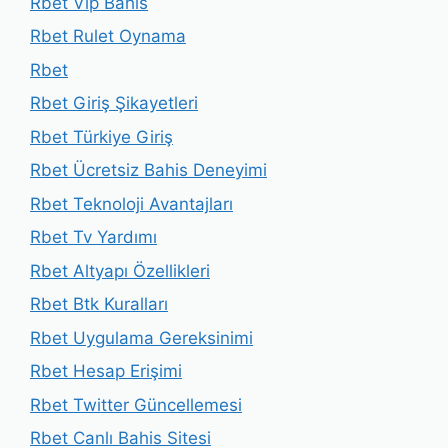
Rbet Vip Bahis
Rbet Rulet Oynama
Rbet
Rbet Giriş Şikayetleri
Rbet Türkiye Giriş
Rbet Ücretsiz Bahis Deneyimi
Rbet Teknoloji Avantajları
Rbet Tv Yardımı
Rbet Altyapı Özellikleri
Rbet Btk Kuralları
Rbet Uygulama Gereksinimi
Rbet Hesap Erişimi
Rbet Twitter Güncellemesi
Rbet Canlı Bahis Sitesi