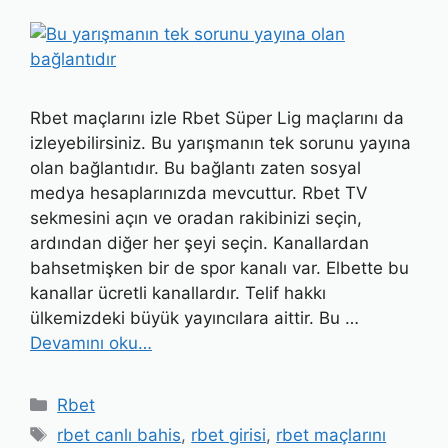
Rbet maçlarını izle Rbet Süper Lig maçlarını da
izleyebilirsiniz. Bu yarışmanın tek sorunu yayına
olan bağlantıdır. Bu bağlantı zaten sosyal
medya hesaplarınızda mevcuttur. Rbet TV
sekmesini açın ve oradan rakibinizi seçin,
ardından diğer her şeyi seçin. Kanallardan
bahsetmişken bir de spor kanalı var. Elbette bu
kanallar ücretli kanallardır. Telif hakkı
ülkemizdeki büyük yayıncılara aittir. Bu …
Devamını oku…
Kategoriler
Rbet
Etiketler
rbet canlı bahis
,
rbet girisi
,
rbet maçlarını