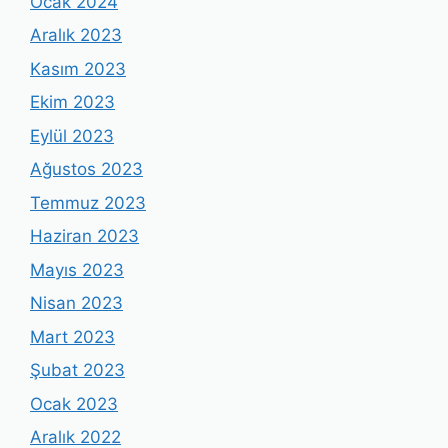
Ocak 2024
Aralık 2023
Kasım 2023
Ekim 2023
Eylül 2023
Ağustos 2023
Temmuz 2023
Haziran 2023
Mayıs 2023
Nisan 2023
Mart 2023
Şubat 2023
Ocak 2023
Aralık 2022