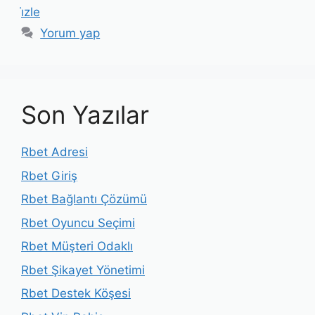
i̇zle
Yorum yap
Son Yazılar
Rbet Adresi
Rbet Giriş
Rbet Bağlantı Çözümü
Rbet Oyuncu Seçimi
Rbet Müşteri Odaklı
Rbet Şikayet Yönetimi
Rbet Destek Köşesi