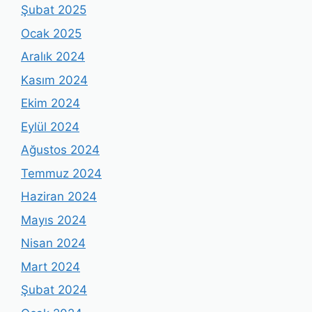
Şubat 2025
Ocak 2025
Aralık 2024
Kasım 2024
Ekim 2024
Eylül 2024
Ağustos 2024
Temmuz 2024
Haziran 2024
Mayıs 2024
Nisan 2024
Mart 2024
Şubat 2024