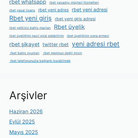
rbet whatsapp
rbet yasadışı müşteri hizmetleri
rbet yeni adresi
rbet yeni adres
rbet yasal lisans
Rbet yeni giriş
rbet yeni giriş adresi
Rbet üyelik
rbet yetkisiz bahis maçları
rbet üyeliğimi nasıl i̇ptal edebilirim
rbet üyeliğinin sona ermesi
yeni adresi rbet
rbet şikayet
twitter rbet
rbet bahis oyunları
rbet memnun değil misin
rbet telefonunuzla bağlantı kurabilmek
Arşivler
Haziran 2026
Eylül 2025
Mayıs 2025