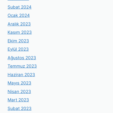
Şubat 2024
Ocak 2024
Aralık 2023
Kasım 2023
Ekim 2023
Eylül 2023
Ağustos 2023
Temmuz 2023
Haziran 2023
Mayıs 2023
Nisan 2023
Mart 2023
Şubat 2023