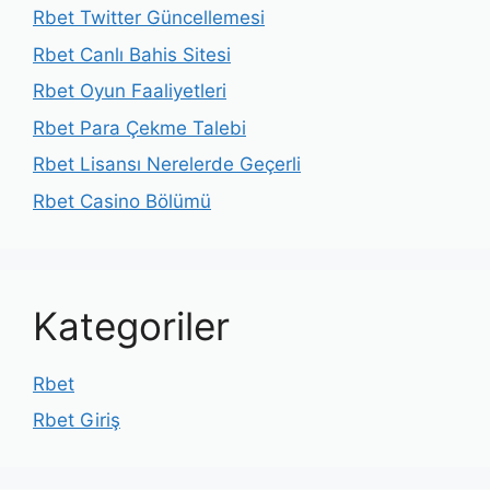
Rbet Twitter Güncellemesi
Rbet Canlı Bahis Sitesi
Rbet Oyun Faaliyetleri
Rbet Para Çekme Talebi
Rbet Lisansı Nerelerde Geçerli
Rbet Casino Bölümü
Kategoriler
Rbet
Rbet Giriş