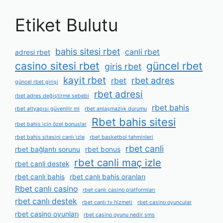
Etiket Bulutu
bahis sitesi rbet
canli rbet
adresi rbet
casino sitesi rbet
güncel rbet
giris rbet
kayit rbet
rbet adres
rbet
güncel rbet girişi
rbet adresi
rbet adres değiştirme sebebi
rbet bahis
rbet altyapısı güvenilir mi
rbet anlaşmazlık durumu
Rbet bahis sitesi
rbet bahis i̇çin özel bonuslar
rbet bahis sitesini canlı i̇zle
rbet basketbol tahminleri
rbet canli
rbet bağlantı sorunu
rbet bonus
rbet canli maç izle
rbet canli destek
rbet canlı bahis
rbet canlı bahis oranları
Rbet canlı casino
rbet canlı casino platformları
rbet canlı destek
rbet canlı tv hizmeti
rbet casino oyuncular
rbet casino oyunları
rbet casino oyunu nedir sms