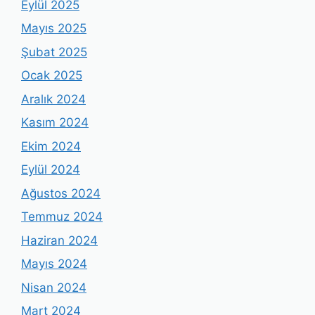
Eylül 2025
Mayıs 2025
Şubat 2025
Ocak 2025
Aralık 2024
Kasım 2024
Ekim 2024
Eylül 2024
Ağustos 2024
Temmuz 2024
Haziran 2024
Mayıs 2024
Nisan 2024
Mart 2024