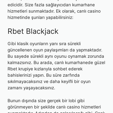
edicidir. Size fazla sağlayıcıdan kumarhane
hizmetleri sunmaktadır. Ek olarak, canlı casino
hizmetinde şunları yapabilirsiniz:
Rbet Blackjack
Gibi klasik oyunların yanı sıra sürekli
güncellenen oyun paylaşımları da yapmaktadır.
Bu sayede sürekli aynı oyunu oynamak zorunda
kalmazsınız. Bu arada, canlı kumarhanede güzel
Rbet krupiye kızlarıyla sohbet ederek
bahislerinizi yapın. Bu süre zarfında
sıkılmayacaksınız ve daha keyifli bir oyun
zamanı yaşayacaksınız.
Bunun dışında size gerçek bir lobi gibi
görünmeyen bir şekilde canlı casino hizmetleri