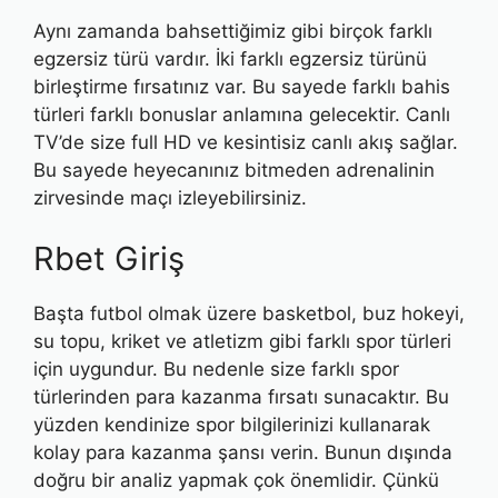
Aynı zamanda bahsettiğimiz gibi birçok farklı
egzersiz türü vardır. İki farklı egzersiz türünü
birleştirme fırsatınız var. Bu sayede farklı bahis
türleri farklı bonuslar anlamına gelecektir. Canlı
TV’de size full HD ve kesintisiz canlı akış sağlar.
Bu sayede heyecanınız bitmeden adrenalinin
zirvesinde maçı izleyebilirsiniz.
Rbet Giriş
Başta futbol olmak üzere basketbol, ​​buz hokeyi,
su topu, kriket ve atletizm gibi farklı spor türleri
için uygundur. Bu nedenle size farklı spor
türlerinden para kazanma fırsatı sunacaktır. Bu
yüzden kendinize spor bilgilerinizi kullanarak
kolay para kazanma şansı verin. Bunun dışında
doğru bir analiz yapmak çok önemlidir. Çünkü