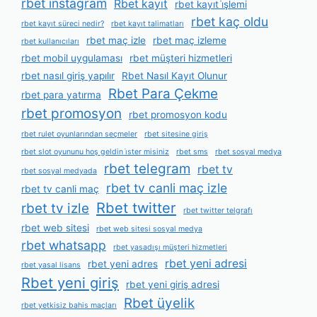
rbet instagram
Rbet kayıt
rbet kayıt i̇şlemi
rbet kaç oldu
rbet kayıt süreci nedir?
rbet kayıt talimatları
rbet maç izle
rbet maç izleme
rbet kullanıcıları
rbet mobil uygulaması
rbet müşteri hizmetleri
rbet nasıl giriş yapılır
Rbet Nasıl Kayıt Olunur
Rbet Para Çekme
rbet para yatırma
rbet promosyon
rbet promosyon kodu
rbet rulet oyunlarından seçmeler
rbet sitesine giriş
rbet slot oyununu hoş geldin i̇ster misiniz
rbet sms
rbet sosyal medya
rbet telegram
rbet tv
rbet sosyal medyada
rbet tv canli maç izle
rbet tv canli maç
Rbet twitter
rbet tv izle
rbet twitter telgrafı
rbet web sitesi
rbet web sitesi sosyal medya
rbet whatsapp
rbet yasadışı müşteri hizmetleri
rbet yeni adresi
rbet yeni adres
rbet yasal lisans
Rbet yeni giriş
rbet yeni giriş adresi
Rbet üyelik
rbet yetkisiz bahis maçları