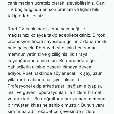
canlı maçları ücretsiz olarak izleyebilirsiniz. Canlı
TV başladığında en son oranları ve ligleri bile
takip edebilirsiniz.
Rbet TV canlı maç izleme seçeneği ile
maçlarınızı kolayca takip edebileceksiniz. Birçok
promosyon fırsatı sayesinde geliriniz daha renkli
hale gelecek. Rbet web sitesinin her zaman
memnuniyetinizi ve gizliliğinizi ilk sıraya
koyduğundan emin olun. Bu durumda diğer
bahisçilerin aksine başarılı olmaya devam
ediyor. Rbet hakkında söylenecek ilk şey, uzun
yıllardır bu alanda çalışıyor olmasıdır.
Profesyonel ekip arkadaşları, sağlam altyapısı,
hızlı ve güvenli operasyonları ile sizlere hizmet
vermektedir. Bu doğrultuda her zaman memnun
bir müşteri kitlesine sahip olmuştur. Bunun yanı
sıra firma adil rekabet çerçevesinde sizlere