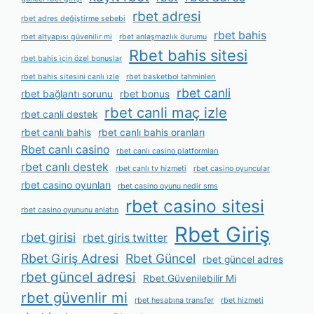
rbet adresi
rbet adres değiştirme sebebi
rbet bahis
rbet altyapısı güvenilir mi
rbet anlaşmazlık durumu
Rbet bahis sitesi
rbet bahis i̇çin özel bonuslar
rbet bahis sitesini canlı i̇zle
rbet basketbol tahminleri
rbet canli
rbet bağlantı sorunu
rbet bonus
rbet canli maç izle
rbet canli destek
rbet canlı bahis
rbet canlı bahis oranları
Rbet canlı casino
rbet canlı casino platformları
rbet canlı destek
rbet canlı tv hizmeti
rbet casino oyuncular
rbet casino oyunları
rbet casino oyunu nedir sms
rbet casino sitesi
rbet casino oyununu anlatın
Rbet Giriş
rbet girisi
rbet giris twitter
Rbet Giriş Adresi
Rbet Güncel
rbet güncel adres
rbet güncel adresi
Rbet Güvenilebilir Mi
rbet güvenlir mi
rbet hesabına transfer
rbet hizmeti