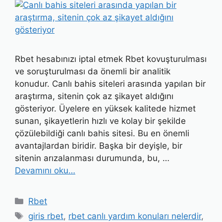
Rbet hesabınızı iptal etmek Rbet kovuşturulması
ve soruşturulması da önemli bir analitik
konudur. Canlı bahis siteleri arasında yapılan bir
araştırma, sitenin çok az şikayet aldığını
gösteriyor. Üyelere en yüksek kalitede hizmet
sunan, şikayetlerin hızlı ve kolay bir şekilde
çözülebildiği canlı bahis sitesi. Bu en önemli
avantajlardan biridir. Başka bir deyişle, bir
sitenin arızalanması durumunda, bu, …
Devamını oku…
Kategoriler
Rbet
Etiketler
giris rbet
,
rbet canlı yardım konuları nelerdir
,