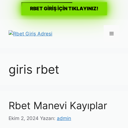
RBET GİRİŞ İÇİN TIKLAYINIZ!
İçeriğe
atla
Menü
giris rbet
Rbet Manevi Kayıplar
Ekim 2, 2024
Yazarı:
admin