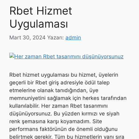
Rbet Hizmet
Uygulaması
Mart 30, 2024
Yazarı:
admin
Rbet hizmet uygulaması bu hizmet, üyelerin
geçerli bir Rbet giriş adresiyle ödül talep
etmelerine olanak tanıdığından, üye
memnuniyetini sağlamak için herkes tarafından
kullanılabilir. Her zaman Rbet tasarımını
düşünüyorsunuz. Bu yüzden kırmızı ve siyah
renk şemasına karşı koyamadım. Site
performans faktörünün de önemli olduğunu
belirtmek gerekir. Tüm bu hizmetlerin yanı sıra