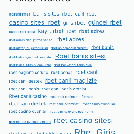
bahis sitesi rbet
canli rbet
adresi rbet
casino sitesi rbet
güncel rbet
giris rbet
kayit rbet
rbet adres
rbet
güncel rbet girişi
rbet adresi
rbet adres değiştirme sebebi
rbet bahis
rbet altyapısı güvenilir mi
rbet anlaşmazlık durumu
Rbet bahis sitesi
rbet bahis i̇çin özel bonuslar
rbet bahis sitesini canlı i̇zle
rbet basketbol tahminleri
rbet canli
rbet bağlantı sorunu
rbet bonus
rbet canli maç izle
rbet canli destek
rbet canlı bahis
rbet canlı bahis oranları
Rbet canlı casino
rbet canlı casino platformları
rbet canlı destek
rbet canlı tv hizmeti
rbet casino oyuncular
rbet casino oyunları
rbet casino oyunu nedir sms
rbet casino sitesi
rbet casino oyununu anlatın
Rbet Giriş
rbet girisi
rbet giris twitter