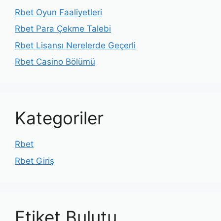
Rbet Oyun Faaliyetleri
Rbet Para Çekme Talebi
Rbet Lisansı Nerelerde Geçerli
Rbet Casino Bölümü
Kategoriler
Rbet
Rbet Giriş
Etiket Bulutu