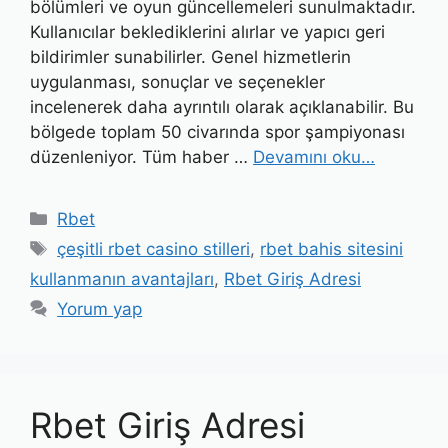
bölümleri ve oyun güncellemeleri sunulmaktadır.
Kullanıcılar beklediklerini alırlar ve yapıcı geri
bildirimler sunabilirler. Genel hizmetlerin
uygulanması, sonuçlar ve seçenekler
incelenerek daha ayrıntılı olarak açıklanabilir. Bu
bölgede toplam 50 civarında spor şampiyonası
düzenleniyor. Tüm haber …
Devamını oku…
Kategoriler
Rbet
Etiketler
çeşitli rbet casino stilleri
,
rbet bahis sitesini
kullanmanın avantajları
,
Rbet Giriş Adresi
Yorum yap
Rbet Giriş Adresi