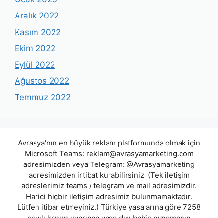
Aralık 2022
Kasım 2022
Ekim 2022
Eylül 2022
Ağustos 2022
Temmuz 2022
Avrasya'nın en büyük reklam platformunda olmak için
Microsoft Teams:
reklam@avrasyamarketing.com
adresimizden veya Telegram: @Avrasyamarketing
adresimizden irtibat kurabilirsiniz. (Tek iletişim
adreslerimiz teams / telegram ve mail adresimizdir.
Harici hiçbir iletişim adresimiz bulunmamaktadır.
Lütfen itibar etmeyiniz.) Türkiye yasalarına göre 7258
sayılı kanun uyarınca yasa dışı bahis oynamanın