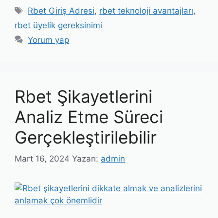
Etiketler
Rbet Giriş Adresi
,
rbet teknoloji avantajları
,
rbet üyelik gereksinimi
Yorum yap
Rbet Şikayetlerini
Analiz Etme Süreci
Gerçekleştirilebilir
Mart 16, 2024
Yazarı:
admin