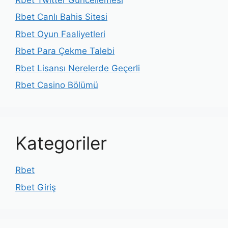
Rbet Canlı Bahis Sitesi
Rbet Oyun Faaliyetleri
Rbet Para Çekme Talebi
Rbet Lisansı Nerelerde Geçerli
Rbet Casino Bölümü
Kategoriler
Rbet
Rbet Giriş