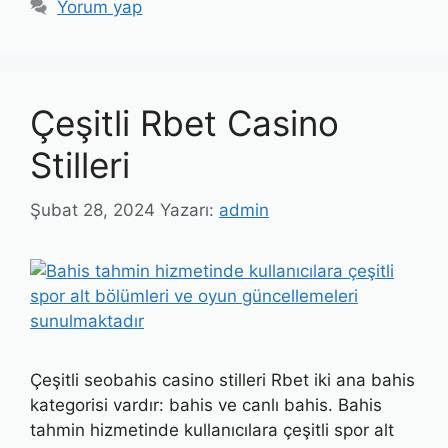
Yorum yap
Çeşitli Rbet Casino
Stilleri
Şubat 28, 2024
Yazarı:
admin
Çeşitli seobahis casino stilleri Rbet iki ana bahis
kategorisi vardır: bahis ve canlı bahis. Bahis
tahmin hizmetinde kullanıcılara çeşitli spor alt