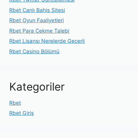
Rbet Canlı Bahis Sitesi
Rbet Oyun Faaliyetleri
Rbet Para Çekme Talebi
Rbet Lisansı Nerelerde Geçerli
Rbet Casino Bölümü
Kategoriler
Rbet
Rbet Giriş