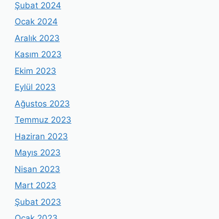
Şubat 2024
Ocak 2024
Aralık 2023
Kasım 2023
Ekim 2023
Eylül 2023
Ağustos 2023
Temmuz 2023
Haziran 2023
Mayıs 2023
Nisan 2023
Mart 2023
Şubat 2023
Ocak 2023