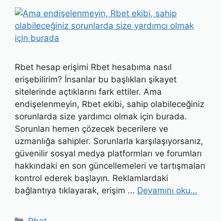
Rbet hesap erişimi Rbet hesabıma nasıl
erişebilirim? İnsanlar bu başlıkları şikayet
sitelerinde açtıklarını fark ettiler. Ama
endişelenmeyin, Rbet ekibi, sahip olabileceğiniz
sorunlarda size yardımcı olmak için burada.
Sorunları hemen çözecek becerilere ve
uzmanlığa sahipler. Sorunlarla karşılaşıyorsanız,
güvenilir sosyal medya platformları ve forumları
hakkındaki en son güncellemeleri ve tartışmaları
kontrol ederek başlayın. Reklamlardaki
bağlantıya tıklayarak, erişim …
Devamını oku…
Kategoriler
Rbet