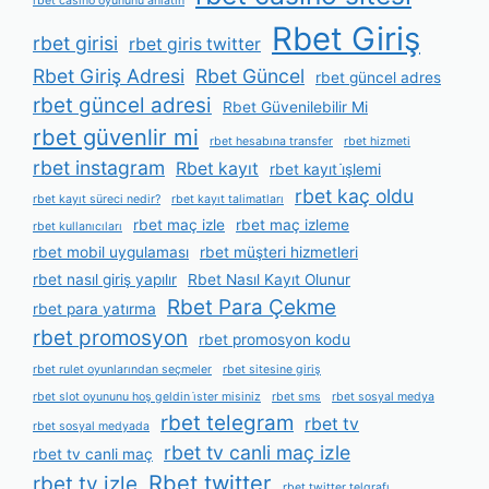
rbet casino oyununu anlatın
Rbet Giriş
rbet girisi
rbet giris twitter
Rbet Giriş Adresi
Rbet Güncel
rbet güncel adres
rbet güncel adresi
Rbet Güvenilebilir Mi
rbet güvenlir mi
rbet hesabına transfer
rbet hizmeti
rbet instagram
Rbet kayıt
rbet kayıt i̇şlemi
rbet kaç oldu
rbet kayıt süreci nedir?
rbet kayıt talimatları
rbet maç izle
rbet maç izleme
rbet kullanıcıları
rbet mobil uygulaması
rbet müşteri hizmetleri
rbet nasıl giriş yapılır
Rbet Nasıl Kayıt Olunur
Rbet Para Çekme
rbet para yatırma
rbet promosyon
rbet promosyon kodu
rbet rulet oyunlarından seçmeler
rbet sitesine giriş
rbet slot oyununu hoş geldin i̇ster misiniz
rbet sms
rbet sosyal medya
rbet telegram
rbet tv
rbet sosyal medyada
rbet tv canli maç izle
rbet tv canli maç
Rbet twitter
rbet tv izle
rbet twitter telgrafı