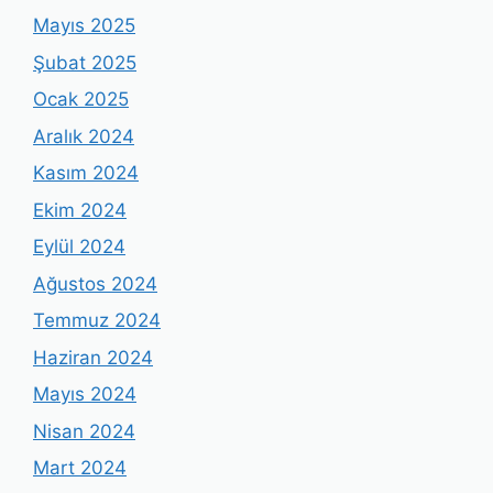
Mayıs 2025
Şubat 2025
Ocak 2025
Aralık 2024
Kasım 2024
Ekim 2024
Eylül 2024
Ağustos 2024
Temmuz 2024
Haziran 2024
Mayıs 2024
Nisan 2024
Mart 2024