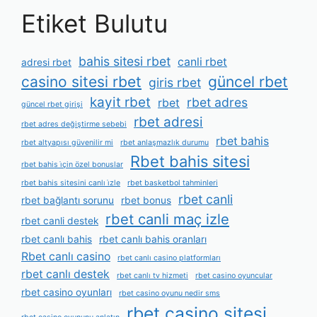
Etiket Bulutu
bahis sitesi rbet
canli rbet
adresi rbet
casino sitesi rbet
güncel rbet
giris rbet
kayit rbet
rbet adres
rbet
güncel rbet girişi
rbet adresi
rbet adres değiştirme sebebi
rbet bahis
rbet altyapısı güvenilir mi
rbet anlaşmazlık durumu
Rbet bahis sitesi
rbet bahis i̇çin özel bonuslar
rbet bahis sitesini canlı i̇zle
rbet basketbol tahminleri
rbet canli
rbet bağlantı sorunu
rbet bonus
rbet canli maç izle
rbet canli destek
rbet canlı bahis
rbet canlı bahis oranları
Rbet canlı casino
rbet canlı casino platformları
rbet canlı destek
rbet canlı tv hizmeti
rbet casino oyuncular
rbet casino oyunları
rbet casino oyunu nedir sms
rbet casino sitesi