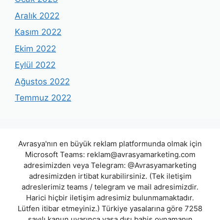
Aralık 2022
Kasım 2022
Ekim 2022
Eylül 2022
Ağustos 2022
Temmuz 2022
Avrasya'nın en büyük reklam platformunda olmak için
Microsoft Teams:
reklam@avrasyamarketing.com
adresimizden veya Telegram: @Avrasyamarketing
adresimizden irtibat kurabilirsiniz. (Tek iletişim
adreslerimiz teams / telegram ve mail adresimizdir.
Harici hiçbir iletişim adresimiz bulunmamaktadır.
Lütfen itibar etmeyiniz.) Türkiye yasalarına göre 7258
sayılı kanun uyarınca yasa dışı bahis oynamanın