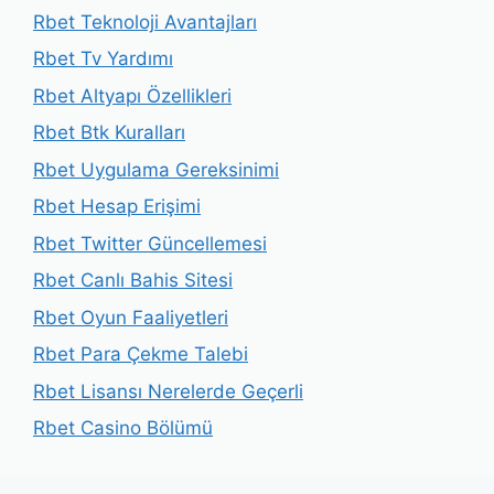
Rbet Teknoloji Avantajları
Rbet Tv Yardımı
Rbet Altyapı Özellikleri
Rbet Btk Kuralları
Rbet Uygulama Gereksinimi
Rbet Hesap Erişimi
Rbet Twitter Güncellemesi
Rbet Canlı Bahis Sitesi
Rbet Oyun Faaliyetleri
Rbet Para Çekme Talebi
Rbet Lisansı Nerelerde Geçerli
Rbet Casino Bölümü