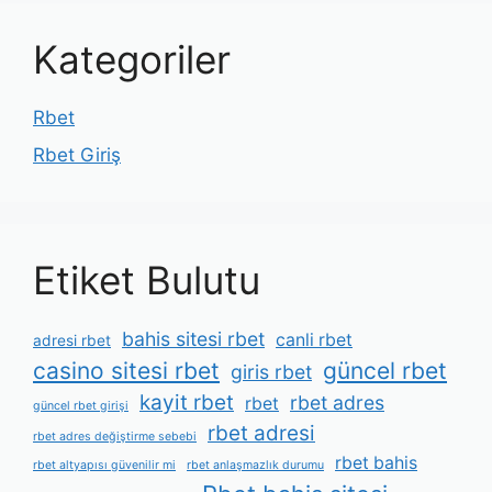
Kategoriler
Rbet
Rbet Giriş
Etiket Bulutu
bahis sitesi rbet
canli rbet
adresi rbet
casino sitesi rbet
güncel rbet
giris rbet
kayit rbet
rbet adres
rbet
güncel rbet girişi
rbet adresi
rbet adres değiştirme sebebi
rbet bahis
rbet altyapısı güvenilir mi
rbet anlaşmazlık durumu