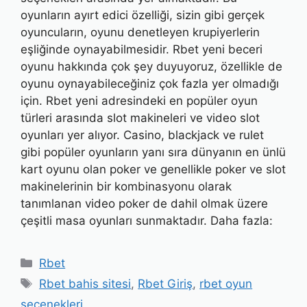
oyunların ayırt edici özelliği, sizin gibi gerçek
oyuncuların, oyunu denetleyen krupiyerlerin
eşliğinde oynayabilmesidir. Rbet yeni beceri
oyunu hakkında çok şey duyuyoruz, özellikle de
oyunu oynayabileceğiniz çok fazla yer olmadığı
için. Rbet yeni adresindeki en popüler oyun
türleri arasında slot makineleri ve video slot
oyunları yer alıyor. Casino, blackjack ve rulet
gibi popüler oyunların yanı sıra dünyanın en ünlü
kart oyunu olan poker ve genellikle poker ve slot
makinelerinin bir kombinasyonu olarak
tanımlanan video poker de dahil olmak üzere
çeşitli masa oyunları sunmaktadır. Daha fazla:
Kategoriler
Rbet
Etiketler
Rbet bahis sitesi
,
Rbet Giriş
,
rbet oyun
seçenekleri