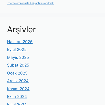
rbet telefonunuzla bağlantı kurabilmek
Arşivler
Haziran 2026
Eylül 2025
Mayıs 2025
Şubat 2025
Ocak 2025
Aralık 2024
Kasım 2024
Ekim 2024
Eylül 2024