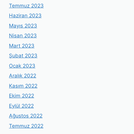
Temmuz 2023
Haziran 2023
Mayıs 2023
Nisan 2023
Mart 2023
Şubat 2023
Ocak 2023
Aralık 2022
Kasım 2022
Ekim 2022
Eylül 2022
Ağustos 2022
Temmuz 2022