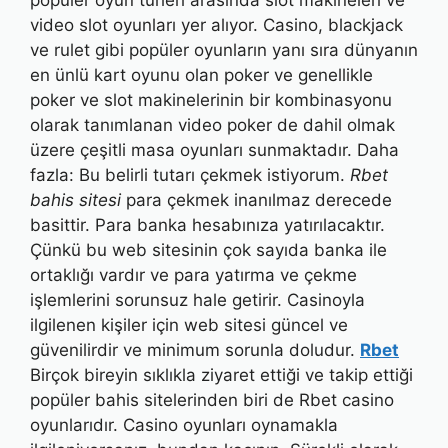
popüler oyun türleri arasında slot makineleri ve
video slot oyunları yer alıyor. Casino, blackjack
ve rulet gibi popüler oyunların yanı sıra dünyanın
en ünlü kart oyunu olan poker ve genellikle
poker ve slot makinelerinin bir kombinasyonu
olarak tanımlanan video poker de dahil olmak
üzere çeşitli masa oyunları sunmaktadır. Daha
fazla: Bu belirli tutarı çekmek istiyorum.
Rbet
bahis sitesi
para çekmek inanılmaz derecede
basittir. Para banka hesabınıza yatırılacaktır.
Çünkü bu web sitesinin çok sayıda banka ile
ortaklığı vardır ve para yatırma ve çekme
işlemlerini sorunsuz hale getirir. Casinoyla
ilgilenen kişiler için web sitesi güncel ve
güvenilirdir ve minimum sorunla doludur.
Rbet
Birçok bireyin sıklıkla ziyaret ettiği ve takip ettiği
popüler bahis sitelerinden biri de Rbet casino
oyunlarıdır. Casino oyunları oynamakla