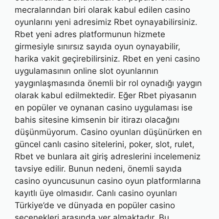
mecralarından biri olarak kabul edilen casino
oyunlarını yeni adresimiz Rbet oynayabilirsiniz.
Rbet yeni adres platformunun hizmete
girmesiyle sınırsız sayıda oyun oynayabilir,
harika vakit geçirebilirsiniz. Rbet en yeni casino
uygulamasının online slot oyunlarının
yaygınlaşmasında önemli bir rol oynadığı yaygın
olarak kabul edilmektedir. Eğer Rbet piyasanın
en popüler ve oynanan casino uygulaması ise
bahis sitesine kimsenin bir itirazı olacağını
düşünmüyorum. Casino oyunları düşünürken en
güncel canlı casino sitelerini, poker, slot, rulet,
Rbet ve bunlara ait giriş adreslerini incelemeniz
tavsiye edilir. Bunun nedeni, önemli sayıda
casino oyuncusunun casino oyun platformlarına
kayıtlı üye olmasıdır. Canlı casino oyunları
Türkiye’de ve dünyada en popüler casino
seçenekleri arasında yer almaktadır. Bu