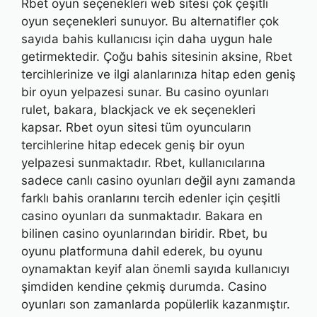
Rbet oyun seçenekleri web sitesi çok çeşitli
oyun seçenekleri sunuyor. Bu alternatifler çok
sayıda bahis kullanıcısı için daha uygun hale
getirmektedir. Çoğu bahis sitesinin aksine, Rbet
tercihlerinize ve ilgi alanlarınıza hitap eden geniş
bir oyun yelpazesi sunar. Bu casino oyunları
rulet, bakara, blackjack ve ek seçenekleri
kapsar. Rbet oyun sitesi tüm oyuncuların
tercihlerine hitap edecek geniş bir oyun
yelpazesi sunmaktadır. Rbet, kullanıcılarına
sadece canlı casino oyunları değil aynı zamanda
farklı bahis oranlarını tercih edenler için çeşitli
casino oyunları da sunmaktadır. Bakara en
bilinen casino oyunlarından biridir. Rbet, bu
oyunu platformuna dahil ederek, bu oyunu
oynamaktan keyif alan önemli sayıda kullanıcıyı
şimdiden kendine çekmiş durumda. Casino
oyunları son zamanlarda popülerlik kazanmıştır.