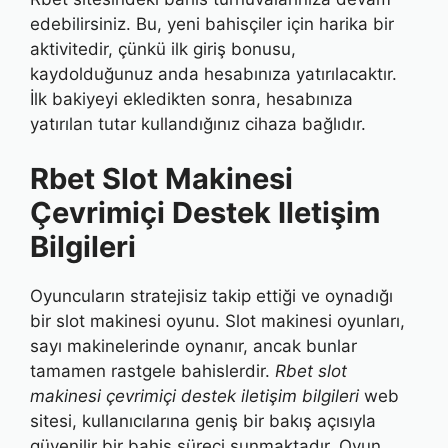
edebilirsiniz. Bu, yeni bahisçiler için harika bir
aktivitedir, çünkü ilk giriş bonusu,
kaydolduğunuz anda hesabınıza yatırılacaktır.
İlk bakiyeyi ekledikten sonra, hesabınıza
yatırılan tutar kullandığınız cihaza bağlıdır.
Rbet Slot Makinesi
Çevrimiçi Destek Iletişim
Bilgileri
Oyuncuların stratejisiz takip ettiği ve oynadığı
bir slot makinesi oyunu. Slot makinesi oyunları,
sayı makinelerinde oynanır, ancak bunlar
tamamen rastgele bahislerdir.
Rbet slot
makinesi çevrimiçi destek iletişim bilgileri
web
sitesi, kullanıcılarına geniş bir bakış açısıyla
güvenilir bir bahis süreci sunmaktadır. Oyun