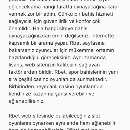
eğlenceli ama hangi tarafta oynayacağına karar
vermek zor bir adım. Çünkü bir bahis hizmeti
sağlayıcısı için güvenilirlik ve konfor çok
önemlidir. Hala hangi siteye bahis
oynayacağınızdan emin değilseniz, internette
kapsamlı bir arama yapın. Rbet sayfasına
bakarsanız oyuncular için mükemmel ortamın
hazırlandığını göreceksiniz. Aynı zamanda
lisans, web sitenizin kalitesini sağlayan
faktörlerden biridir. Rbet, spor bahislerinin yanı
sıra çeşitli casino oyunları da sunmaktadır.
Birbirinden heyecanlı casino oyunlarında
kendinize kazanma şansı verebilir ve
eğlenebilirsiniz.
Rbet web sitesinde bulabileceğiniz slot
oyunlarını oynarken aynı anda hem eğlenebilir