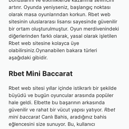
artırır. Oyunda yeniyseniz, başlangıç ​​noktası
olarak masa oyunlarından korkun. Rbet web
sitesinin uluslararası lisansı sayesinde güvenilir
bir ortam oluşturulmuştur. Oyun merdivenindeki
diğerlerinden farklı olarak, yasal olarak işletilen
Rbet web sitesine kolayca üye
olabilirsiniz.Oynanabilen bakara türleri
aşağıdaki gibidir.
Rbet Mini Baccarat
Rbet web sitesi yıllar içinde istikrarlı bir şekilde
büyüdü ve bugün oyuncular arasında popüler
hale geldi. Elbette bu başarının arkasında
güvenilir ve rahat bir vücut yapısı yatıyor.
Rbet
mini baccarat
Canlı Bahis, aradığınız bahis
eğlencesini size sunuyor. Bu, kullanıcı