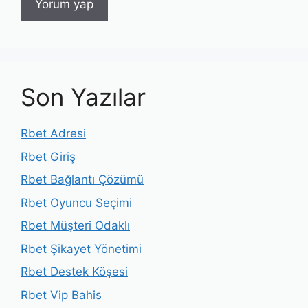
Son Yazılar
Rbet Adresi
Rbet Giriş
Rbet Bağlantı Çözümü
Rbet Oyuncu Seçimi
Rbet Müşteri Odaklı
Rbet Şikayet Yönetimi
Rbet Destek Köşesi
Rbet Vip Bahis