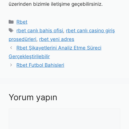
üzerinden bizimle iletişime geçebilirsiniz.
Kategoriler
Rbet
Etiketler
rbet canlı bahis ofisi
,
rbet canlı casino giriş
prosedürleri
,
rbet yeni adres
Yazı
Rbet Şikayetlerini Analiz Etme Süreci
dolaşımı
Gerçekleştirilebilir
Rbet Futbol Bahisleri
Yorum yapın
Yorum