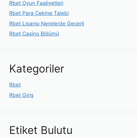
Rbet Oyun Faaliyetleri
Rbet Para Çekme Talebi
Rbet Lisansı Nerelerde Geçerli
Rbet Casino Bölümü
Kategoriler
Rbet
Rbet Giriş
Etiket Bulutu