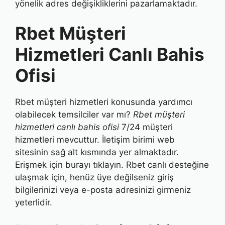
yönelik adres değişikliklerini pazarlamaktadır.
Rbet Müşteri
Hizmetleri Canlı Bahis
Ofisi
Rbet müşteri hizmetleri konusunda yardımcı
olabilecek temsilciler var mı?
Rbet müşteri
hizmetleri canlı bahis ofisi
7/24 müşteri
hizmetleri mevcuttur. İletişim birimi web
sitesinin sağ alt kısmında yer almaktadır.
Erişmek için burayı tıklayın. Rbet canlı desteğine
ulaşmak için, henüz üye değilseniz giriş
bilgilerinizi veya e-posta adresinizi girmeniz
yeterlidir.