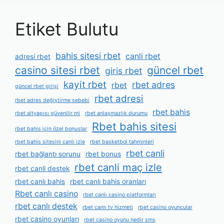
Etiket Bulutu
bahis sitesi rbet
canli rbet
adresi rbet
casino sitesi rbet
güncel rbet
giris rbet
kayit rbet
rbet adres
rbet
güncel rbet girişi
rbet adresi
rbet adres değiştirme sebebi
rbet bahis
rbet altyapısı güvenilir mi
rbet anlaşmazlık durumu
Rbet bahis sitesi
rbet bahis i̇çin özel bonuslar
rbet bahis sitesini canlı i̇zle
rbet basketbol tahminleri
rbet canli
rbet bağlantı sorunu
rbet bonus
rbet canli maç izle
rbet canli destek
rbet canlı bahis
rbet canlı bahis oranları
Rbet canlı casino
rbet canlı casino platformları
rbet canlı destek
rbet canlı tv hizmeti
rbet casino oyuncular
rbet casino oyunları
rbet casino oyunu nedir sms