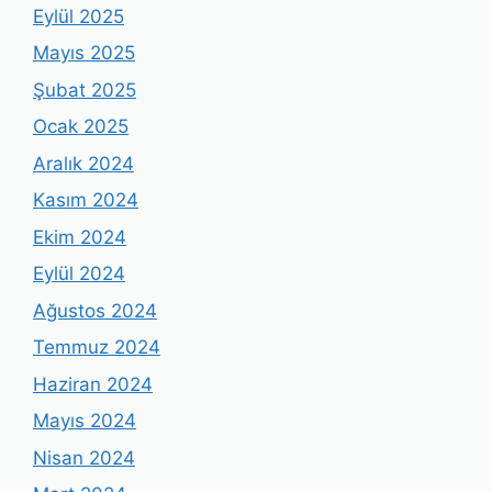
Eylül 2025
Mayıs 2025
Şubat 2025
Ocak 2025
Aralık 2024
Kasım 2024
Ekim 2024
Eylül 2024
Ağustos 2024
Temmuz 2024
Haziran 2024
Mayıs 2024
Nisan 2024