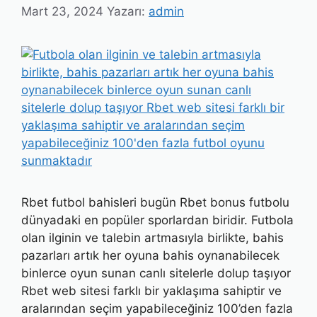
Mart 23, 2024
Yazarı:
admin
Rbet futbol bahisleri bugün Rbet bonus futbolu
dünyadaki en popüler sporlardan biridir. Futbola
olan ilginin ve talebin artmasıyla birlikte, bahis
pazarları artık her oyuna bahis oynanabilecek
binlerce oyun sunan canlı sitelerle dolup taşıyor
Rbet web sitesi farklı bir yaklaşıma sahiptir ve
aralarından seçim yapabileceğiniz 100’den fazla