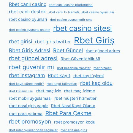
Rbet canlı casino
rbet canlı casino platformları
rbet canlı destek
rbet canlı tv hizmeti
rbet casino oyuncular
rbet casino oyunları
rbet casino oyunu nedir sms
rbet casino sitesi
rbet casino oyununu anlatın
Rbet Giriş
rbet girisi
rbet giris twitter
Rbet Giriş Adresi
Rbet Güncel
rbet güncel adres
rbet güncel adresi
Rbet Güvenilebilir Mi
rbet güvenlir mi
rbet hesabına transfer
rbet hizmeti
rbet instagram
Rbet kayıt
rbet kayıt i̇şlemi
rbet kaç oldu
rbet kayıt süreci nedir?
rbet kayıt talimatları
rbet maç izle
rbet maç izleme
rbet kullanıcıları
rbet mobil uygulaması
rbet müşteri hizmetleri
rbet nasıl giriş yapılır
Rbet Nasıl Kayıt Olunur
Rbet Para Çekme
rbet para yatırma
rbet promosyon
rbet promosyon kodu
rbet rulet oyunlarından seçmeler
rbet sitesine giriş