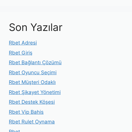
Son Yazılar
Rbet Adresi
Rbet Giriş
Rbet Bağlantı Çözümü
Rbet Oyuncu Seçimi
Rbet Müşteri Odaklı
Rbet Şikayet Yönetimi
Rbet Destek Köşesi
Rbet Vip Bahis
Rbet Rulet Oynama
Rbet