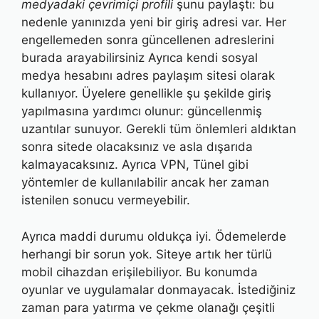
medyadaki çevrimiçi profili
şunu paylaştı: bu
nedenle yanınızda yeni bir giriş adresi var. Her
engellemeden sonra güncellenen adreslerini
burada arayabilirsiniz Ayrıca kendi sosyal
medya hesabını adres paylaşım sitesi olarak
kullanıyor. Üyelere genellikle şu şekilde giriş
yapılmasına yardımcı olunur: güncellenmiş
uzantılar sunuyor. Gerekli tüm önlemleri aldıktan
sonra sitede olacaksınız ve asla dışarıda
kalmayacaksınız. Ayrıca VPN, Tünel gibi
yöntemler de kullanılabilir ancak her zaman
istenilen sonucu vermeyebilir.
Ayrıca maddi durumu oldukça iyi. Ödemelerde
herhangi bir sorun yok. Siteye artık her türlü
mobil cihazdan erişilebiliyor. Bu konumda
oyunlar ve uygulamalar donmayacak. İstediğiniz
zaman para yatırma ve çekme olanağı çeşitli