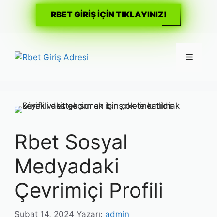
RBET GİRİŞ İÇİN TIKLAYINIZ!
İçeriğe
atla
Menü
Rbet Sosyal
Medyadaki
Çevrimiçi Profili
Şubat 14, 2024
Yazarı:
admin