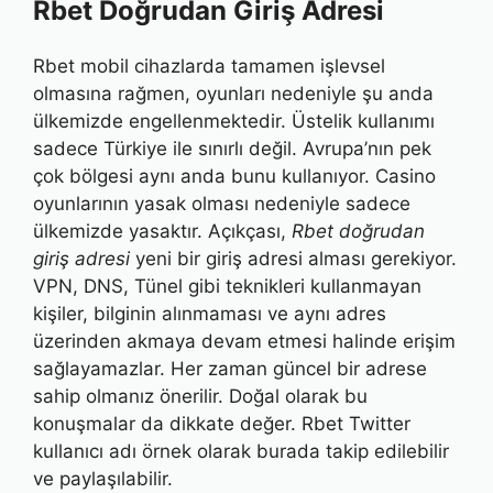
Rbet Doğrudan Giriş Adresi
Rbet mobil cihazlarda tamamen işlevsel
olmasına rağmen, oyunları nedeniyle şu anda
ülkemizde engellenmektedir. Üstelik kullanımı
sadece Türkiye ile sınırlı değil. Avrupa’nın pek
çok bölgesi aynı anda bunu kullanıyor. Casino
oyunlarının yasak olması nedeniyle sadece
ülkemizde yasaktır. Açıkçası,
Rbet doğrudan
giriş adresi
yeni bir giriş adresi alması gerekiyor.
VPN, DNS, Tünel gibi teknikleri kullanmayan
kişiler, bilginin alınmaması ve aynı adres
üzerinden akmaya devam etmesi halinde erişim
sağlayamazlar. Her zaman güncel bir adrese
sahip olmanız önerilir. Doğal olarak bu
konuşmalar da dikkate değer. Rbet Twitter
kullanıcı adı örnek olarak burada takip edilebilir
ve paylaşılabilir.