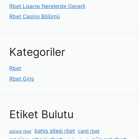
Rbet Lisansı Nerelerde Geçerli
Rbet Casino Bölümü
Kategoriler
Rbet
Rbet Giriş
Etiket Bulutu
bahis sitesi rbet
canli rbet
adresi rbet