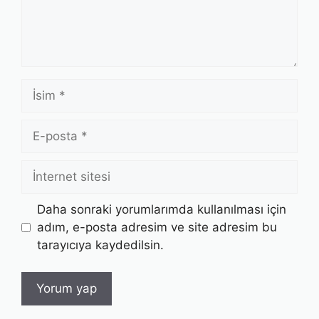
İsim
E-
posta
İnternet
sitesi
Daha sonraki yorumlarımda kullanılması için
adım, e-posta adresim ve site adresim bu
tarayıcıya kaydedilsin.