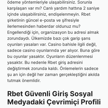
ödeme yöntemleriyle ulaşabilirsiniz. Sorunla
karşılaşan var mı? Canlı yardım hattına 2 saniye
içinde ulaşabilirsiniz, endişelenmeyin. Rbet
şirketinin güncel e-posta ve şifresiyle
ilerlemesinden haberdar oldunuz mu?
Engellendiği için, organizasyon bu adresi almak
zorundaydı. Ülkemizde bazı çok garip şans
oyunları yasaları var. Casino bahisle ilgili değil,
sadece casino oyunlarında yer alıyor. Buna göre
bu oyunlar yasaktır. Oyunların düzenlenmesi
yasaktır. Bu nedenle Rbet giriş adresini
değiştirmek zorunda kaldı. Önlemelerin sadece
şu an için değil her zaman gerçekleştiğini akılda
tutmak önemlidir.
Rbet Güvenli Giriş Sosyal
Medyadaki Çevrimiçi Profili