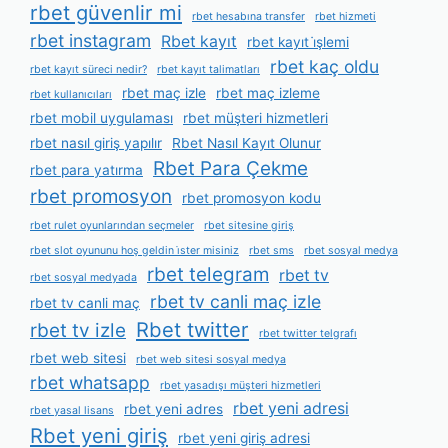
rbet güvenlir mi
rbet hesabına transfer
rbet hizmeti
rbet instagram
Rbet kayıt
rbet kayıt i̇şlemi
rbet kaç oldu
rbet kayıt süreci nedir?
rbet kayıt talimatları
rbet maç izle
rbet maç izleme
rbet kullanıcıları
rbet mobil uygulaması
rbet müşteri hizmetleri
rbet nasıl giriş yapılır
Rbet Nasıl Kayıt Olunur
Rbet Para Çekme
rbet para yatırma
rbet promosyon
rbet promosyon kodu
rbet rulet oyunlarından seçmeler
rbet sitesine giriş
rbet slot oyununu hoş geldin i̇ster misiniz
rbet sms
rbet sosyal medya
rbet telegram
rbet tv
rbet sosyal medyada
rbet tv canli maç izle
rbet tv canli maç
Rbet twitter
rbet tv izle
rbet twitter telgrafı
rbet web sitesi
rbet web sitesi sosyal medya
rbet whatsapp
rbet yasadışı müşteri hizmetleri
rbet yeni adresi
rbet yeni adres
rbet yasal lisans
Rbet yeni giriş
rbet yeni giriş adresi