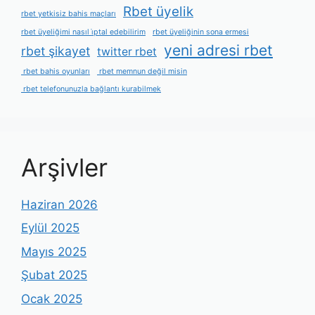
Rbet üyelik
rbet yetkisiz bahis maçları
rbet üyeliğimi nasıl i̇ptal edebilirim
rbet üyeliğinin sona ermesi
yeni adresi rbet
rbet şikayet
twitter rbet
rbet bahis oyunları
rbet memnun değil misin
rbet telefonunuzla bağlantı kurabilmek
Arşivler
Haziran 2026
Eylül 2025
Mayıs 2025
Şubat 2025
Ocak 2025