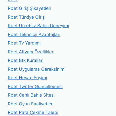
Rbet Giriş Şikayetleri
Rbet Türkiye Giriş
Rbet Ücretsiz Bahis Deneyimi
Rbet Teknoloji Avantajları
Rbet Tv Yardımı
Rbet Altyapı Özellikleri
Rbet Btk Kuralları
Rbet Uygulama Gereksinimi
Rbet Hesap Erişimi
Rbet Twitter Güncellemesi
Rbet Canlı Bahis Sitesi
Rbet Oyun Faaliyetleri
Rbet Para Çekme Talebi