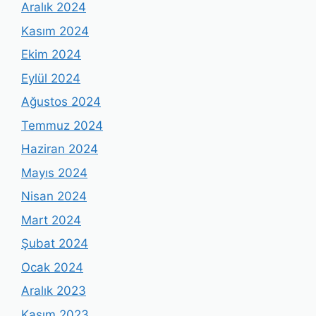
Aralık 2024
Kasım 2024
Ekim 2024
Eylül 2024
Ağustos 2024
Temmuz 2024
Haziran 2024
Mayıs 2024
Nisan 2024
Mart 2024
Şubat 2024
Ocak 2024
Aralık 2023
Kasım 2023