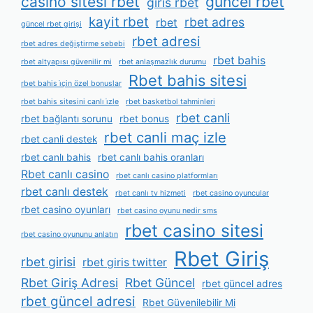
casino sitesi rbet
güncel rbet
giris rbet
kayit rbet
rbet adres
rbet
güncel rbet girişi
rbet adresi
rbet adres değiştirme sebebi
rbet bahis
rbet altyapısı güvenilir mi
rbet anlaşmazlık durumu
Rbet bahis sitesi
rbet bahis i̇çin özel bonuslar
rbet bahis sitesini canlı i̇zle
rbet basketbol tahminleri
rbet canli
rbet bağlantı sorunu
rbet bonus
rbet canli maç izle
rbet canli destek
rbet canlı bahis
rbet canlı bahis oranları
Rbet canlı casino
rbet canlı casino platformları
rbet canlı destek
rbet canlı tv hizmeti
rbet casino oyuncular
rbet casino oyunları
rbet casino oyunu nedir sms
rbet casino sitesi
rbet casino oyununu anlatın
Rbet Giriş
rbet girisi
rbet giris twitter
Rbet Giriş Adresi
Rbet Güncel
rbet güncel adres
rbet güncel adresi
Rbet Güvenilebilir Mi