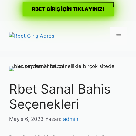
RBET GİRİŞ İÇİN TIKLAYINIZ!
İçeriğe
atla
Menü
Rbet Sanal Bahis
Seçenekleri
Mayıs 6, 2023
Yazarı:
admin