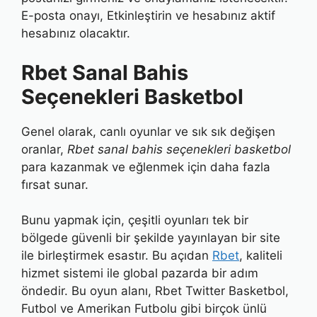
E-posta onayı, Etkinleştirin ve hesabınız aktif
hesabınız olacaktır.
Rbet Sanal Bahis
Seçenekleri Basketbol
Genel olarak, canlı oyunlar ve sık sık değişen
oranlar,
Rbet sanal bahis seçenekleri basketbol
para kazanmak ve eğlenmek için daha fazla
fırsat sunar.
Bunu yapmak için, çeşitli oyunları tek bir
bölgede güvenli bir şekilde yayınlayan bir site
ile birleştirmek esastır. Bu açıdan
Rbet
, kaliteli
hizmet sistemi ile global pazarda bir adım
öndedir. Bu oyun alanı, Rbet Twitter Basketbol, ​​
Futbol ve Amerikan Futbolu gibi birçok ünlü