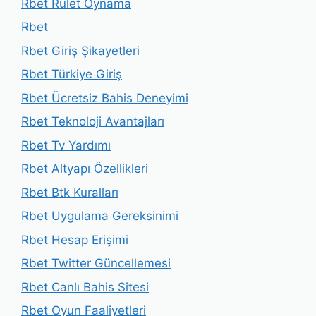
Rbet Rulet Oynama
Rbet
Rbet Giriş Şikayetleri
Rbet Türkiye Giriş
Rbet Ücretsiz Bahis Deneyimi
Rbet Teknoloji Avantajları
Rbet Tv Yardımı
Rbet Altyapı Özellikleri
Rbet Btk Kuralları
Rbet Uygulama Gereksinimi
Rbet Hesap Erişimi
Rbet Twitter Güncellemesi
Rbet Canlı Bahis Sitesi
Rbet Oyun Faaliyetleri