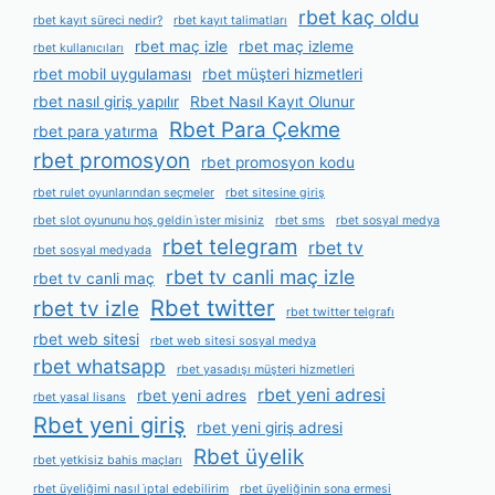
rbet kaç oldu
rbet kayıt süreci nedir?
rbet kayıt talimatları
rbet maç izle
rbet maç izleme
rbet kullanıcıları
rbet mobil uygulaması
rbet müşteri hizmetleri
rbet nasıl giriş yapılır
Rbet Nasıl Kayıt Olunur
Rbet Para Çekme
rbet para yatırma
rbet promosyon
rbet promosyon kodu
rbet rulet oyunlarından seçmeler
rbet sitesine giriş
rbet slot oyununu hoş geldin i̇ster misiniz
rbet sms
rbet sosyal medya
rbet telegram
rbet tv
rbet sosyal medyada
rbet tv canli maç izle
rbet tv canli maç
Rbet twitter
rbet tv izle
rbet twitter telgrafı
rbet web sitesi
rbet web sitesi sosyal medya
rbet whatsapp
rbet yasadışı müşteri hizmetleri
rbet yeni adresi
rbet yeni adres
rbet yasal lisans
Rbet yeni giriş
rbet yeni giriş adresi
Rbet üyelik
rbet yetkisiz bahis maçları
rbet üyeliğimi nasıl i̇ptal edebilirim
rbet üyeliğinin sona ermesi