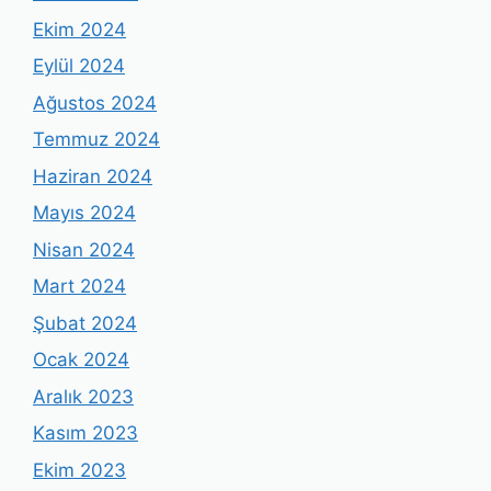
Ekim 2024
Eylül 2024
Ağustos 2024
Temmuz 2024
Haziran 2024
Mayıs 2024
Nisan 2024
Mart 2024
Şubat 2024
Ocak 2024
Aralık 2023
Kasım 2023
Ekim 2023