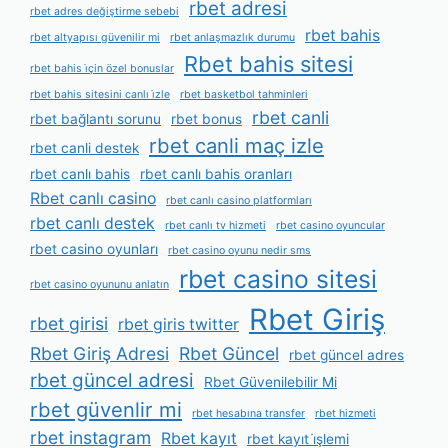
rbet adresi
rbet adres değiştirme sebebi
rbet bahis
rbet altyapısı güvenilir mi
rbet anlaşmazlık durumu
Rbet bahis sitesi
rbet bahis i̇çin özel bonuslar
rbet bahis sitesini canlı i̇zle
rbet basketbol tahminleri
rbet canli
rbet bağlantı sorunu
rbet bonus
rbet canli maç izle
rbet canli destek
rbet canlı bahis
rbet canlı bahis oranları
Rbet canlı casino
rbet canlı casino platformları
rbet canlı destek
rbet canlı tv hizmeti
rbet casino oyuncular
rbet casino oyunları
rbet casino oyunu nedir sms
rbet casino sitesi
rbet casino oyununu anlatın
Rbet Giriş
rbet girisi
rbet giris twitter
Rbet Giriş Adresi
Rbet Güncel
rbet güncel adres
rbet güncel adresi
Rbet Güvenilebilir Mi
rbet güvenlir mi
rbet hesabına transfer
rbet hizmeti
rbet instagram
Rbet kayıt
rbet kayıt i̇şlemi