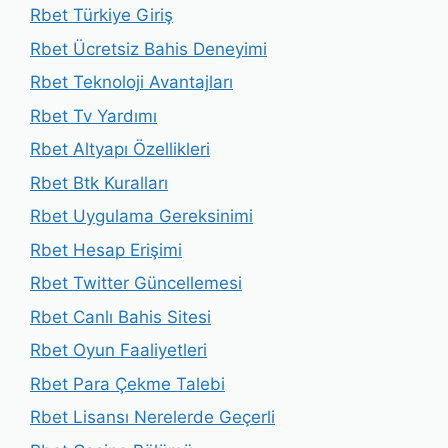
Rbet Türkiye Giriş
Rbet Ücretsiz Bahis Deneyimi
Rbet Teknoloji Avantajları
Rbet Tv Yardımı
Rbet Altyapı Özellikleri
Rbet Btk Kuralları
Rbet Uygulama Gereksinimi
Rbet Hesap Erişimi
Rbet Twitter Güncellemesi
Rbet Canlı Bahis Sitesi
Rbet Oyun Faaliyetleri
Rbet Para Çekme Talebi
Rbet Lisansı Nerelerde Geçerli